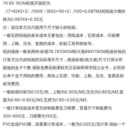
7X 6X 16CM则展开面积为
〔(7+6)X2+3〕/100X〔(6X2+16)+2〕/100=0.087M2则纸箱大概价
格为0.087X4=0.35元
注：该估算方法只能用于尺寸较小的纸箱。
一般瓦楞纸箱的基本成本主要包括：用纸成本，瓦楞成本，印刷费
用，上釉、压光、复膜的成本，粘贴工资和税收等。
纸的规格一般有两种:标规78.7X109CM和大规89X119CM纸箱价格的
计算方法为按纸箱的实际展开尺寸，根据标规(或大规)尺寸计算出所
能做的盒子个数 领取免费采购课程关注采购帮商学院公众号，从而得
出单个盒子用纸的费用，再加上瓦楞、印刷、上釉、压光、复膜及税
收等费用。
一般标规印刷为0.10元/色，上釉为0.30元/M2,压光为0.60元/M2,复
膜为0.60~0.80元/M2,瓦楞为1.50~2.00元/M2.
一般计算纸箱成本需另加制版费及刀模费，普通尺寸制版费为
300~600元，刀模费为150元。
PVC盒或PVC桶，按重量计算成本，一般为0.025元/克计算.例如一个